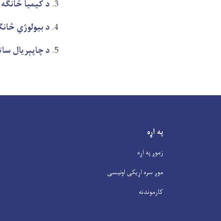
د کیمیا څانګه
د بیولوژي څانګ
د چاپېریال سا
په اړه
زموږ په اړه
موږ سره اړیکی اونیسی
کارموندنه