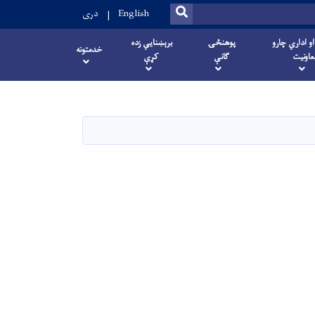
SEARCH
English
دری
او اداري چارو
پوهنځۍ
برېښنایي زده
خدمتونه
عاونیت
ګانې
کړې