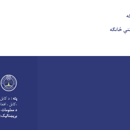
ه
تنې څانګه
پته :
د کابل 
،کابل ، افغا
د معلومات څ
بریښنالیک: