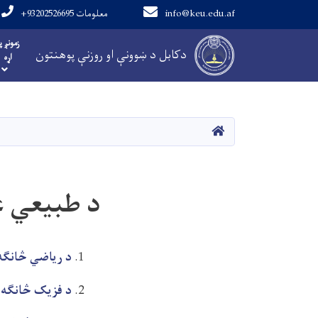
info@keu.edu.af
+93202526695 معلومات
Main navigation
زمونږ پ
دکابل د ښوونې او روزنې پوهنتون
اړه
کور
د طبیعي ع
د ریاضي څانګه
د فزیک څانګه