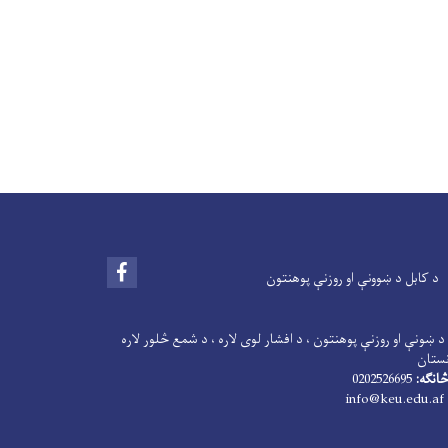
Facebook
د کابل د ښوونې او روزنې پوهنتون
د ښونې او روزنې پوهنتون ، د افشار لوی لاره ، د شمع څلور لاره
نستان
انګه:
0202526695
info@keu.edu.af