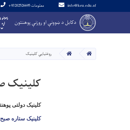
info@keu.edu.af
+93202526695 معلومات
Main navigation
زمونږ پ
دکابل د ښوونې او روزنې پوهنتون
اړه
کور
کور
روغتیایي کلینیک
کلینیک ص
کلینیک دولتی پوهن
کلینیک ستاره صبح