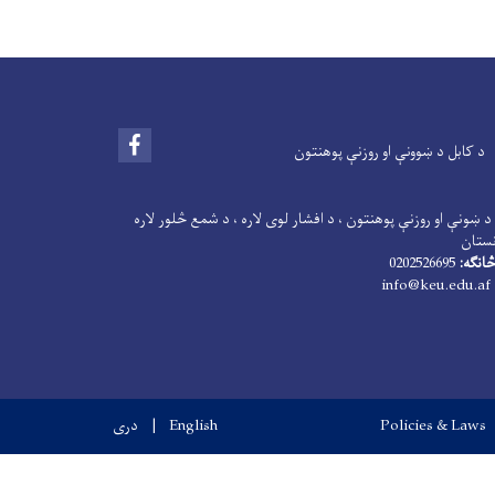
Facebook
د کابل د ښوونې او روزنې پوهنتون
د ښونې او روزنې پوهنتون ، د افشار لوی لاره ، د شمع څلور لاره
نستان
انګه:
0202526695
info@keu.edu.af
Policies & Laws
English
دری