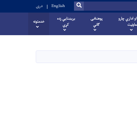
SEARCH
English
دری
او اداري چارو
پوهنځۍ
برېښنایي زده
خدمتونه
عاونیت
ګانې
کړې