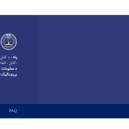
پته :
د کابل 
،کابل ، افغا
د معلومات څ
بریښنالیک:
Footer menu
FAQ