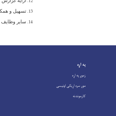
ارایه گزارش 
تسهیل و همکا
سایر وظایف ک
په اړه
زموږ په اړه
موږ سره اړیکی اونیسی
کارموندنه