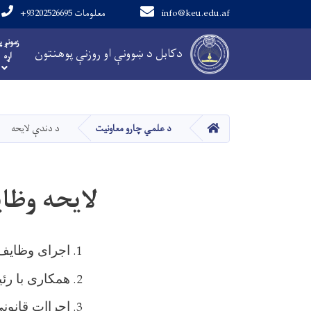
info@keu.edu.af
+93202526695 معلومات
Main navigation
زمونږ پ
دکابل د ښوونې او روزنې پوهنتون
اړه
کور
د علمي چارو معاونیت
د دندې لایحه
لایحه وظا
اجرای وظایف
همکاری با رئ
اجراات قانونی