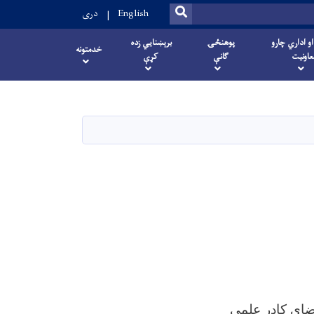
SEARCH
English
دری
او اداري چارو
پوهنځۍ
برېښنایي زده
خدمتونه
عاونیت
ګانې
کړې
عضای کادر علمی