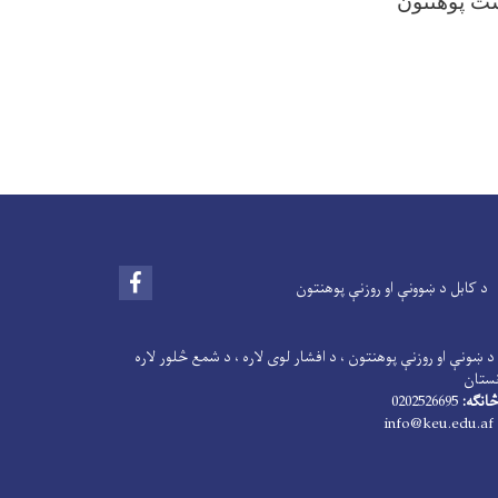
ست پوهنتون
Facebook
د کابل د ښوونې او روزنې پوهنتون
د ښونې او روزنې پوهنتون ، د افشار لوی لاره ، د شمع څلور لاره
نستان
انګه:
0202526695
info@keu.edu.af