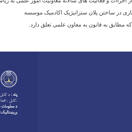
از اجراات و فعالیت های سالانه معاونیت امور علمی به ریا
ری در ساختن پلان ستراتیژیک اکادمیک موسسه
ه مطابق به قانون به معاون علمی تعلق دارد.
پته :
د کابل 
،کابل ، افغا
د معلومات څ
بریښنالیک: