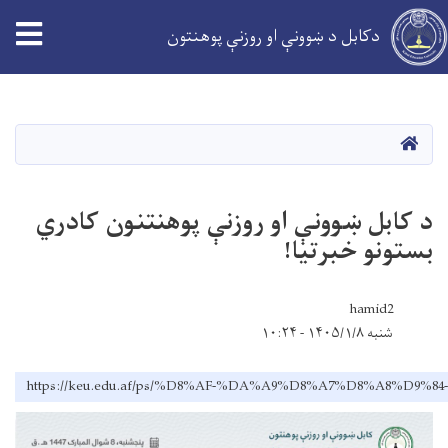
دکابل د ښوونې او روزنې پوهنتون
اصلي
منځپانګه
دانګل
کور
د کابل ښوونې او روزنې پوهنتنون کادري
بستونو خبرتیا!
hamid2
شنبه ۱۴۰۵/۱/۸ - ۱۰:۲۴
https://keu.edu.af/ps/%D8%AF-%DA%A9%D8%A7%D8%A8