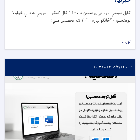
خبرتیا!
کابل ښوونې او روزنې پوهنتون د ١٤٠٥ کال کانکور ازموینې له لارې خپلو ٩
پوهنځیو، ٣٠څانګو لپاره ٢٠٦٠ تنه محصلین مني!
نور...
شنبه ۱۴۰۵/۲/۱۲ - ۱۰:۳۹