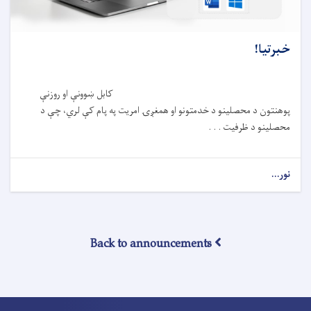
خبرتیا!
کابل ښوونې او روزنې
پوهنتون د محصلینو د خدمتونو او همغږۍ امریت په پام کې لري، چې د
محصلینو د ظرفیت . . .
نور...
Back to announcements