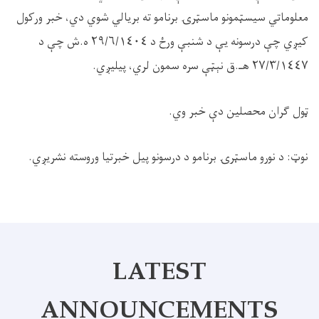
معلوماتي سیسټمونو ماسټرۍ برنامو ته بریالي شوي دي، خبر ورکول
کیږي چې درسونه یې د شنبې ورځ د ٢٩/٦/١٤٠٤ ه.ش چې د
٢٧/٣/١٤٤٧ هـ.ق نېټې سره سمون لري، پیلیږي.
ټول ګران محصلین دې خبر وي.
نوټ: د نورو ماسټرۍ برنامو د درسونو پیل خبرتیا وروسته نشریږي.
LATEST
ANNOUNCEMENTS