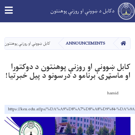
tion
دکابل د ښوونې او روزنې پوهنتون
اصلي
منځپانګه
دانګل
کور
ANNOUNCEMENTS
کابل ښوونې او روزنې پوهنتون د دو
کابل ښوونې او روزنې پوهنتون د دوکتورا
او ماسټرۍ برنامو د درسونو د پیل خبرتیا!
hamid
https://keu.edu.af/ps/%DA%A9%D8%A7%D8%A8%D9%84-