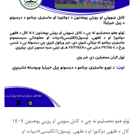
ټولو هغو محصلینو ته چې د کابل ښوونې او روزنې پوهنتون ١٤٠٤
کال د فقهې دوکتورا او د فقهې، ټېسول(انګلیسي)ادبیات او