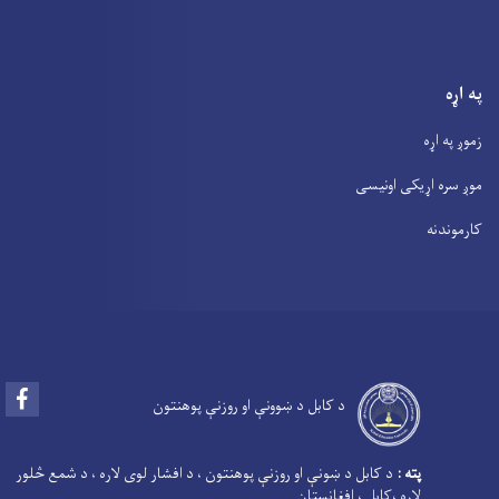
په اړه
زموږ په اړه
موږ سره اړیکی اونیسی
کارموندنه
Facebook
د کابل د ښوونې او روزنې پوهنتون
پته :
د کابل د ښونې او روزنې پوهنتون ، د افشار لوی لاره ، د شمع څلور
لاره ،کابل ، افغانستان