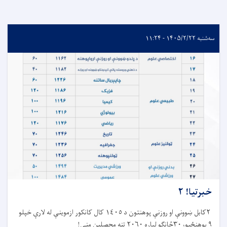
سه‌شنبه ۱۴۰۵/۲/۲۲ - ۱۱:۲۴
خبرتیا! ۲
۲کابل ښوونې او روزنې پوهنتون د ١٤٠٥ کال کانکور ازموینې له لارې خپلو
٩ پوهنځیو، ٣٠څانګو لپاره ٢٠٦٠ تنه محصلین مني!