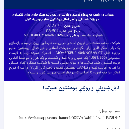
دوشنبه ۱۴۰۴/۱۰/۱۵ - ۱۲:۸
کابل ښوونې او روزنې پوهنتون خبرتیا!
وتس‌اپ چینل:
https://whatsapp.com/channel/0029VbAsMnh0wajldV58L945