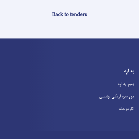
Back to tenders
په اړه
زموږ په اړه
موږ سره اړیکی اونیسی
کارموندنه