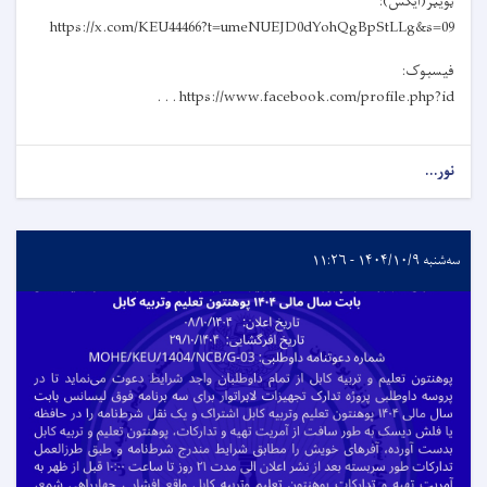
ټویټر(ایکس):
https://x.com/KEU44466?t=umeNUEJD0dYohQgBpStLLg&s=09
فیسبوک:
https://www.facebook.com/profile.php?id . . .
نور...
سه‌شنبه ۱۴۰۴/۱۰/۹ - ۱۱:۲۶