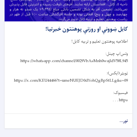
کابل ښوونې او روزنې پوهنتون خبرتیا!
اطلاعیه پوهنتون تعلیم و تربیه کابل!
وتس‌اپ چینل:
https://whatsapp.com/channel/0029VbAsMnh0wajldV58L945
ټویټر(ایکس):
https://x.com/KEU44466?t=umeNUEJD0dYohQgBpStLLg&s=09
فیسبوک:
https . . .
نور...