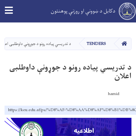
دکابل د ښوونې او روزنې پوهنتون
اصلي
منځپانګه
دانګل
کور
TENDERS
د تدریسي پیاده رونو د جوړونې داوطلبی اعلان
د تدریسي پیاده رونو د جوړونې داوطلبی
اعلان
hamid
https://keu.edu.af/ps/%D8%AF-%D8%AA%D8%AF%D8%B1