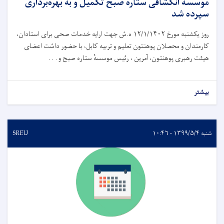
موسسهٔ انکشافی ستاره صبح تکمیل و به بهره‌برداری
سپرده شد
روز یکشنبه مورخ ١٢/١/١۴٠٢ ه.ش جهت ارایه خدمات صحی برای استادان،
کارمندان و محصلان پوهنتون تعلیم و تربیه کابل، با حضور داشت اعضای
هیئت رهبری پوهنتون، آمرین ، رئیس موسسهٔ ستاره صبح و . . .
بیشتر
شنبه ۱۳۹۹/۵/۴ - ۱۰:۴۶
SREU