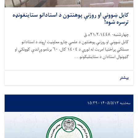
کابل ښوونې او روزنې پوهنتون د استادانو ستاینغونډه
ترسره شوه!
چهارشنبه- ٢١،٢،١٤٤٨ه.ق
کابل ښوونې او روزنې پوهنتون د علمي چارو معاونیت اړوند د استادانو
مسلکي پراختیا امریت له لوري د ١٤٠٤ کال، ٦٠ برنامو وړاندې کوونکي او
ګډونوال استادان د ستاینلیکونو. . .
بیشتر
سه‌شنبه ۱۴۰۵/۵/۱۳ - ۱۵:۳۹