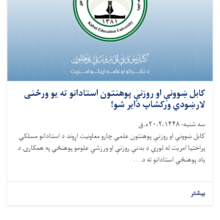
کابل ښوونې او روزنې پوهنتون استادانو ته یو ورځنی
لارښودي ورکشاپ دایر شو!
سه شنبه- ۲۰،۲،۱۴۴۸ه.ق
کابل ښوونې او روزنې پوهنتون علمي چارو معاونیت اړوند د استادانو مسلکي
پراختیا امریت له لوري د بدني روزنې او ورزشي علومو پوهنځي په همکارۍ د
یاد پوهنځي استادانو ته د. . .
بیشتر