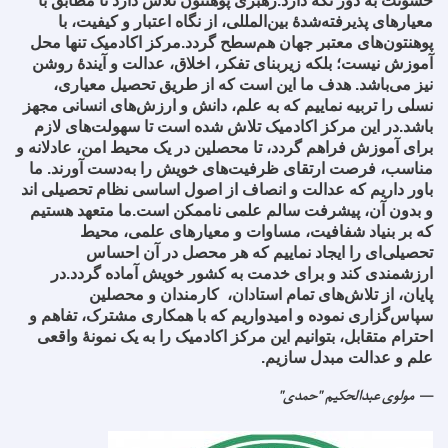
خشونت به دور نگه دارد
.
رهبری پوهنتون تلاش دارد تا مطابق با
معیارهای پذیرفته‌شدهٔ بین‌المللی، از نگاه اعتبار و کیفیت، با
پوهنتون‌های معتبر جهان هم‌سطح گردد
.
مرکز اکادمیک تنها محل
آموزش نیست؛ بلکه زیربنای تفکر، اخلاق، عدالت و آیندهٔ روشن
نیز می‌باشد. هدف ما این است که از طریق تحصیل معیاری،
نسلی را تربیه نماییم که به علم، دانش و ارزش‌های انسانی مجهز
باشد
.
در این مرکز اکادمیک تلاش شده است تا سهولت‌های لازم
برای آموزش فراهم گردد، تا محصلین در یک محیط امن، عادلانه و
مناسب، فرصت ارتقای ظرفیت‌های خویش را به‌دست آورند. ما
باور داریم که عدالت و انصاف از اصول اساسی نظام تحصیلی اند
و بدون آن، پیشرفت سالم علمی ناممکن است
.
ما متعهد هستیم
که بر بنیاد شفافیت، مساوات و معیارهای علمی، محیط
تحصیلی‌ای را ایجاد نماییم که هر محصل در آن احساس
ارزشمندی کند و برای خدمت به کشور خویش آماده گردد
.
در
پایان، از تلاش‌های تمام استادان، کارمندان و محصلین
سپاس‌گزاری نموده و امیدواریم که با همکاری مشترک، تفاهم و
احترام متقابل، بتوانیم این مرکز اکادمیک را به یک نمونهٔ واقعی
علم و عدالت مبدل سازیم
.
مولوی عبدالحکیم "حمدی"