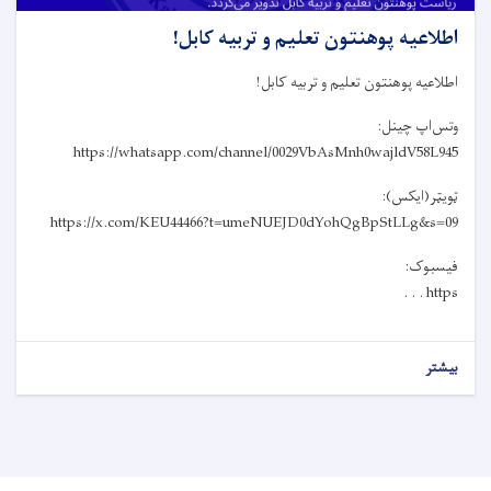
اطلاعیه پوهنتون تعلیم و تربیه کابل!
اطلاعیه پوهنتون تعلیم و تربیه کابل!
وتس‌اپ چینل:
https://whatsapp.com/channel/0029VbAsMnh0wajldV58L945
ټویټر(ایکس):
https://x.com/KEU44466?t=umeNUEJD0dYohQgBpStLLg&s=09
فیسبوک:
https . . .
بیشتر