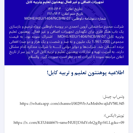
اطلاعیه پوهنتون تعلیم و تربیه کابل!
وتس‌اپ چینل:
https://whatsapp.com/channel/0029VbAsMnh0wajldV58L945
ټویټر(ایکس):
https://x.com/KEU44466?t=umeNUEJD0dYohQgBpStLLg&s=09