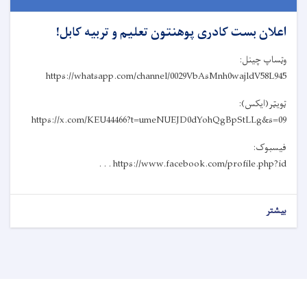
اعلان بست‌ کادری پوهنتون تعلیم و تربیه کابل!
وټساپ چینل:
https://whatsapp.com/channel/0029VbAsMnh0wajldV58L945
ټویټر(ایکس):
https://x.com/KEU44466?t=umeNUEJD0dYohQgBpStLLg&s=09
فیسبوک:
https://www.facebook.com/profile.php?id . . .
بیشتر