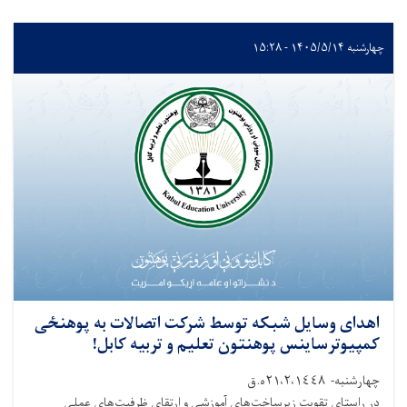
چهارشنبه ۱۴۰۵/۵/۱۴ - ۱۵:۲۸
اهدای وسایل شبکه توسط شرکت اتصالات به پوهنځی
کمپیوترساینس پوهنتون تعلیم و تربیه کابل!
چهارشنبه- ٢١،٢،١٤٤٨ه.ق
در راستای تقویت زیرساخت‌های آموزشی و ارتقای ظرفیت‌های عملی