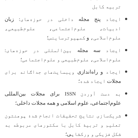
تربیه کابل
ایجاد
پنج
مجله
داخلی در حوزه
های
: زبان
ادبیات، علوم
اجتماعی، علوم
طبیعی،
علوم
اسلامی،
و
کمپیوترساینس
؛
ایجاد
سه مجله
بین
المللی در حوزه
های
:
علوم
اسلامی، علوم
طبیعی و علوم
اجتماعی
؛
ایجاد
و راه‌اندازی
ویبسایت
های جداګانه برای
مجلات
ایجاد شده
؛
به دست آوردن
ISSN
برای مجلات بین‌المللی
علوم‌اجتماعی، علوم اسلامی و همه مجلات داخلی؛
شریک
سازی نتایج تحقیقات انجام شد
ۀ
پوهنتون
تعلیم و تربی
ۀ
کابل با سکتورهای مربوطه به
شکل فزیکی و ورکشاپ
ی؛