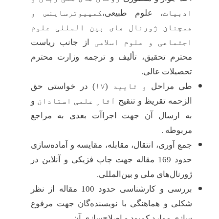
ادبیات
، علوم طبیعی،
کمپیوترساینس و
همچنان ژورنال های بین المللی علوم
اجتماعی و علوم اسلامی
از جانب ریاست
محترم تحقیق، تألیف و ترجمه وزارت محترم
تحصیلات عالی.
طی مراحل
و تایید
(
۱۷
) در خواستی حق
الزحمه تقریظ و تنقیح
آثار علمی استادان
و
به ارسال آن جهت اجراآت بعدی به مراجع
مربوطه
.
جمع آوری، انتقال، مقابله، مقایسه‌ و آماده‌سازی
حدود 169 مقاله جهت چاپ فزیکی و آنلاین در
ژورنال‌های ملی و بین‌المللی.
بررسی و کارشناسی حدود 100 مقاله از نظر
شکلی و هماهنگی با نویسنده‌گان جهت مرفوع
سازی موارد کمبود و اصلاح‌سازی آن.