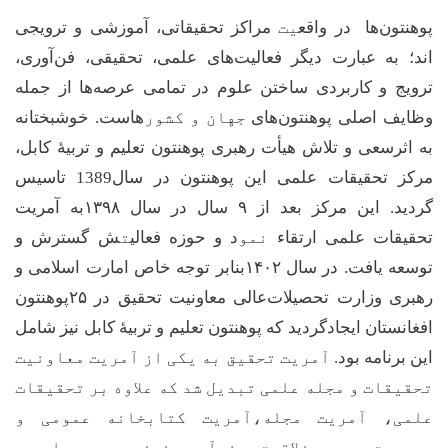
پوهنتون
ها در
واقع
یت
مراکز تحقیقاتی، آموزشی و
ترویجی
اند؛ به عبارت دیگر فعالیت‌های علمی، تحقیقی، فن‌آوری،
ترویج و
کاربردی ساختن علوم در
تمامی عرصه
ها از
جمله
وظایف اصلی پوهنتون‌های
جهان و کشور
ها
ست. خوشبختانه
به اثرسعی و تلاش هیأت رهبری پوهنتون تعلیم و تربیۀ کابل،
مرکز تحقیقات علمی این پوهنتون در سال
1389
تاسیس
گردید. این مرکز بعد از
۹
سال در سال
۱۳۹۸
به آمریت
تحقیقات علمی ارتقاء
نمو
د و حوزه فعالی
ت
ش گسترش و
توسعه یافت. در سال
۱۴۰۲
بنابر توجه خاص امارت اسلامی و
رهبری وزارت تحصیلات‌عالی معاونیت تحقیق در
۲۵
پوهنتون
افغانستان ایجادگردید که پوهنتون تعلیم و تربیۀ کابل نیز شامل
این برنامه بود.
آمریت تحقیق به یکی از آمریت معاونیت
تحقیقات و مجله علمی تبدیل شد که علاوه بر تحقیقات
علمی، آمریت مجله،آمریت کتابخانه عمومی و
مدیریت عمومی خلاقیت و نوآوری نیز به وجود امد و