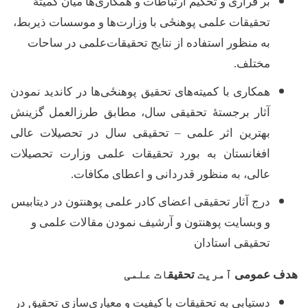
بر قراری و تحکیم ارتباطات و همکاری
ها میان کمیتۀ
تحقیقات علمی پوهنځی با وزارت‌ها و موسسات ذیربط،
به منظور استفاده از نتایج تحقیقات‌علمی در ساحات
مختلف
.
همکاری با کمیته
های تحقیق پوهنځی
ها در کاندید نمودن
آثار برجستۀ تحقیقی سال، مطابق طرزالعمل گزینش
بهترین اثر علمی – تحقیقی سال در تحصیلات عالی
افغانستان به بورد تحقیقات علمی وزارت تحصیلات
عالی، به منظور قدردانی و اعطای مکافات
.
درج آثار تحقیقی اعضای کادر علمی پوهنتون در دیتابیس
و وبسایت پوهنتون و آرشیف نمودن مقالات علمی و
تحقیقی استادان
هدف عمومی
آمریت
تحقیق
ات علمی
دستیابی به تحقیقات با کیفیت و معیاری‌سازی تحقیق در