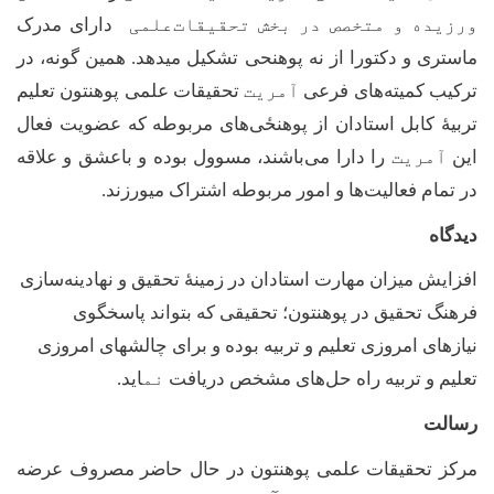
ورزیده و متخصص در بخش تحقیقات
علمی
دارای مدرک
ماستری و دکتورا از نه پوهنحی تشکیل میدهد
.
همین گونه، در
ترکیب
کمیته
های فرعی
آمریت
تحقیقات علمی پوهنتون تعلیم
تربیۀ کابل استادان از پوهنځی
های مربوطه که عضویت فعال
این
آمریت
را دارا می‌باشند، مسوول بوده و
باعشق و
علاقه
در
تمام فعالیت
ها و
امور مربوطه اشتراک میورزند
.
دیدگاه
افزایش میزان مهارت استادان در زمینۀ تحقیق و نهادینه‌سازی
فرهنگ تحقیق در پوهنتون؛ تحقیقی که بتواند پاسخگوی
نیازهای
امروزی تعلیم و تربیه بوده و برای چالشهای امروزی
تعلیم و تربیه راه حل‌های مشخص دریافت
نم
اید
.
رسالت
مرکز تحقیقات علمی پوهنتون در حال حاضر مصروف عرضه