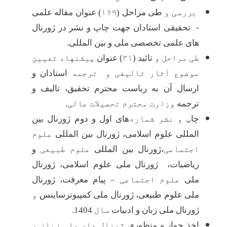
بررسی و
طی مراحل (
۱۶۹
)
عنوان مقاله علمی
- تحقیقی استادان جهت چاپ و نشر در ژورنال
های علمی تخصصی ملی و بین المللی.
طی مراحل و
تائید
(
۳۱
) عنوان
پیشنهاد تعیین
موضوع آثار تالیفی و ترجمه
استادان و
ارسال آن به ریاست محترم تحقیق، تالیف و
ترجمه
وزارت محترم تحصیلات عالی
.
چا
پ و نشر شماره
‌های اول و دوم ژورنال بین
المللی علوم اسلامی، ژورنال بین المللی
علوم
اجتماعی
،ژورنال بین المللی
علوم طبیعی
و
ریاضیات، ژورنال ملی علوم اسلامی، ژورنال
ملی
علوم اجتماعی
– پیام معرفت، ژورنال
ملی علوم طبیعی، ژورنال ملی کمپیوترساینس
و
ژورنال ملی
زبان و ادبیات
سال
1404
.
اخذ جواز و منظوری
ژونال های ملی زبان و