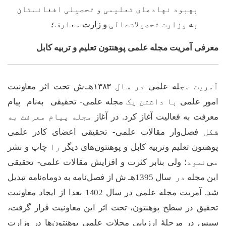
بهبود نهادهای تعلیمی و تحصیلی افغانستان
ب
ه
وزارت‌ تحصیلات
عالی
و زارت
معارف؛
معرفی آمریت مجله علمی پوهنتون تعلیم و تربیه کابل
آمریت مج
له علمی
در سال
۱۳۸۳هـ.ش تحت اثر معاونیت
امور علمی
با داشتن یک
مجله علمی- تحقیقی
‌به‌نام
پیام
معرفت به فعالیت آغاز کرد
.
در آغاز
مجله پیام معرفت به
شکل
فصل‌وار مقالات علمی- تحقیقی اعضای کادر علمی
پوهنتون تعلیم وتربیه کابل و پوهنتون‌های دیگر
را
چاپ و نشر
م
ی‌
نمود
؛ ولی
بنابر کثرت و افزایش مقالات علمی- تحقیقی
این مجله
در
سال 1395هـ ش از فصل‌نامه به دوماه‌نامه تبدیل
شد. آمریت مجله علمی در سال 1402 بعدا از ایجاد معاونیت
تحقیق در سطح پوهنتون، تحت اثر این معاونیت قرار گرفت،
سپس در مرحلۀ ارزیابی مجلات علمی پوهنتون‌ها در وزارت