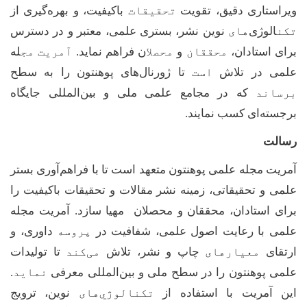
ویراستاری دقیق، تقویت
تحقیقات
باکیفیت، و بهره‌گیری از
تکن
الوژی‌
های
نوین نشر، بستری علمی، معتبر و در دسترس
برای استادان،
محققان
و
محصلا
ن
فراهم نماید.
آمریت مج
له
علمی
در تلاش
است
تا ژورنال‌های پوهنتون را به سطح
برساند
که در مجامع علمی ملی و بین‌المللی جایگاه
برجسته‌ای کسب نمایند
.
رسالت
آمریت مجله علمی پوهنتون متعهد است تا با فراهم‌آوری بستر
علمی و تحقیقاتی، زمینه نشر مقالات و
تحقیقات
باکیفیت را
برای استادان، محققان و محصلان مهیا سازد. آمریت مجله
علمی با رعایت اصول علمی، شفافیت در
پروسه
داوری، و
ارتقای
معیارهای
چاپ و
نشر، تلاش
می‌کند
تا تولیدات
علمی پوهنتون را در سطح ملی و بین‌المللی معرفی
نماید
.
این آمریت با استفاده از
تکنالوژي
های
نوین، ترویج