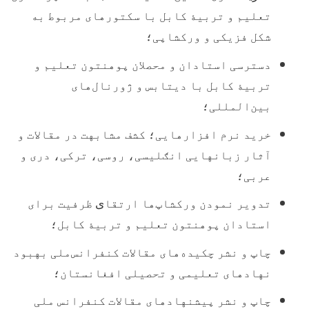
تعلیم و تربیۀ کابل با سکتورهای مربوط به
شکل فزیکی و ورکشاپی؛
دسترسی استادان و محصلان پوهنتون تعلیم و
تربی
ۀ
کابل با دیتابس و ژورنال‌های
بین‌المللی؛
خرید نرم افزارهایی؛ کشف مشابهت در مقالات و
آثار زبانهایی انګلیسی، روسی، ترکی، دری و
عربی؛
تدویر نمودن ورکشاپ‌ها ارتقا
ی
ظرفیت برای
استادان پوهنتون تعلیم و تربی
ۀ
کابل؛
چاپ و نشر چکیده‌های مقالات کنفرانس
ملی بهبود
نهادهای تعلیمی و تحصیلی افغانستان؛
چاپ و نشر پيشنهادهای مقالات کنفرانس ملی