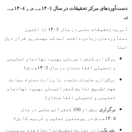
دست‌آورد‌های مرکز تحقیقات در سال
۱۴۰3
هـ. ش و
۱۴۰4
هـ.
ش.
آمریت تحقیقات علمی در سال
۱۴۰3
تا اکنون
دستآوردهای زیادی داشته است که مهمترین قرار ذیل
است
:
برګزاری کنفرانس ملی بهبود نهادهای تعلیمی
و تحصیلی افغانستان در سال
۱۴۰3
هـ. ش؛
برګزاری جلسات متعدد با وزارت محترم معارف
جهت تطبیق نتایج کنفرانس
ملی بهبود نهادهای
تعلیمی و تحصیلی افغانستان؛
برگزاری
بیش از
100
کنفرانس علمی در سال
۱۴۰4
هـ. ش در پوهنتون تعلیم و تربیه کابل؛
شریک
سازی نتایج تحقیقات انجام شدۀ پوهنتون