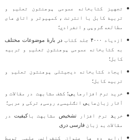
تجهیز کتابخانه عمومی پوهنتون تعلیم و
تربی
ۀ
کابل با انترنت ، کمپیوتر و اتاق های
مطالعه ګروپی و انفرادي
؛
ازدیاد
۴۰۰۰
جلد کتاب
در بارۀ موضوعات مختلف
به کتابخانه عمومی پوهنتون تعلیم و تربیه
کابل
؛
ایجاد کتابخانه دیجیتلی پوهنتون تعلیم و
تربیه کابل
؛
خرید نرم افزارهای
ی؛
کشف مشابهت در مقالات و
آثار زبان
های
ی
انګلیسی، روسی، ترکی و عربی
؛
خری
د
نرم افزار
تشخیص
مشابهت با
کیفیت
در
مقالات به زبان
فارسی دری
ارایه ده ها عنوان کنفرانس علمی توسط