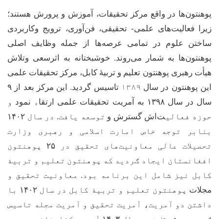
پوهنتون‌ها در واقع مرکز تحقیقات، آموزش و پرورش هستند؛
زیرا فعالیت‌های علمی- تحقیقی، فن‌آوری، ترویج وکاربردی
ساختن علوم در تمامی عرصه‌ها از جمله وظایف اصلی
پوهنتون‌ها به شمار می‌روند. خوشبختانه به اثرسعی وتلاش
هیأت رهبری پوهنتون تعلیم و تربیۀ کابل، مرکز تحقیقات علمی
این پوهنتون در سال
۱۳۸۹
تاسیس گردید. این مرکز بعد از
۹
سال در سال
۱۳۹۸
به آمریت تحقیقات علمی ارتقا
ء
نمود
و
حوزه فعالی
ت‌اش گسترش و
توسعه یافت. در سال
۱۴۰۲
بنابر توجه خاص امارت اسلامی و رهبری وزارت
تحصیلات عالی معاونیت
های تحقیق در
۲۵
پوهنتون
افغانستان ایجاد ګردید که پوهنتون تعلیم و تربی
ۀ
کابل نیز شامل این برنامه بود. معاونیت تحقیق و
مجلات
پوهنتون تعلیم و تربی
ۀ
کابل در سال
۱۴۰۲
با
داشتن دو آمریت، آمریت تحقیق و آمریت مجله تاسیس