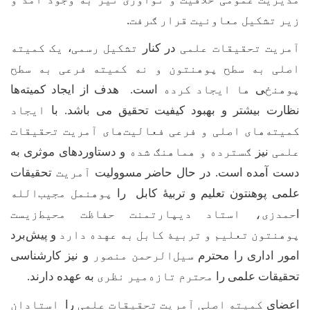
زیر تشکیل معاونیت قرار ګرفت.
آمریت تحقیقات علمی
در کنار
تشکیل رسمی
،
یک کمیته
اصلی به سطح پوهنتون و نه کمیته فرعی به سطح
پوهنځ
ی
ها ایجاد کرده
است
.
هدف از ایجاد کمیته‌ها
نظارت بیشتر و بهبود کیفیت تحقیق می باشد. با
ایجاد
کمیته‌های اصلی و فرعی فعالیت‌های آمریت تحقیقات
علمی
نیز
ګسترده و هماهنګ شده
و دستاوردهای موثری به
دست آمده است.
در حال حاضر مسوولیت
آمریت
تحقیقات
علمی پوهنتون تعلیم و تربیۀ کابل را
پوهنمل مجیب‌الله
ا
حمدزی، استاد ديپارتمنت حفاظت محیط
زیست
پوهنتون تعلیم و تربی
ۀ
کابل به عهده دارد
و پیش
برد
امور اداری را محترم
سیل‌الرحمن منصور
و نیز کارشناسی
تحقیقات علمی را
محترم تازه‌میر
نظری
به عهده دارند
.
اعضای
کمیته اصلی
آمریت تحقیقات علمی
را
استادان