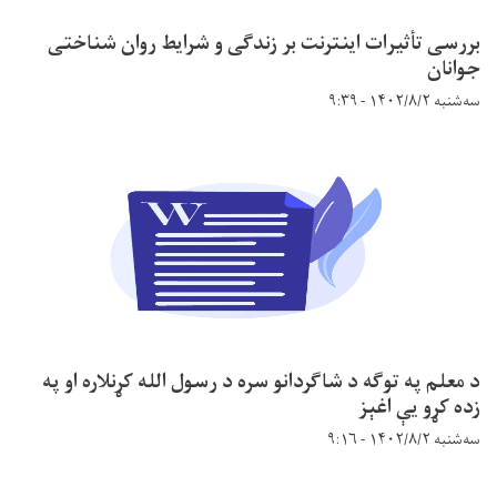
بررسی تأثیرات اینترنت بر زندگی و شرایط روان شناختی
جوانان
سه‌شنبه ۱۴۰۲/۸/۲ - ۹:۳۹
د معلم په توګه د شاګردانو سره د رسول الله کړنلاره او په
زده کړو یې اغېز
سه‌شنبه ۱۴۰۲/۸/۲ - ۹:۱۶