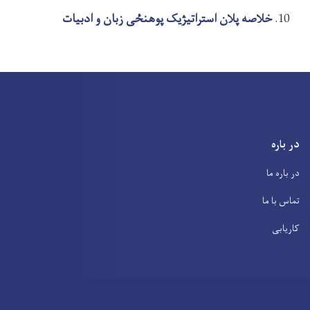
خلاصه پلان استراتیژیک پوهنځی زبان و ادبیات
در باره
در باره ما
تماس با ما
کاریابی