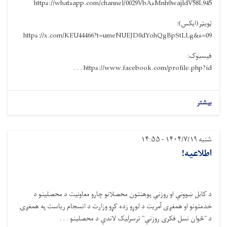
https://whatsapp.com/channel/0029VbAsMnh0wajldV58L945
ټویټر(ایکس):
https://x.com/KEU44466?t=umeNUEJD0dYohQgBpStLLg&s=09
فیسبوک:
https://www.facebook.com/profile.php?id . . .
بیشتر
شنبه ۱۴۰۴/۷/۱۹ - ۱۴:۵۵
اطلاعیه!
د کابل ښوونې او روزنې پوهنتون محصلانو چارو معاونیت د محصلینو د
خدمتونو او همغږی آمریت د لوړو زده کړو وزارت د انسجام ریاست په همغږۍ
د "ځوان نسل فکری روزنې" ترسرلیک لاندې د محصلینو . . .