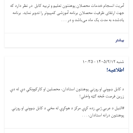
آمریت انسجام خدمات محصلان پوهنتون تعلیم و تربیه کابل در نظر دارد که
جهت ارتقای ظرفیت محصلان برنامه آموزشی کمپیوتر را تدویر نماید. برنامه
یادشده به مدت یک ماه می‌باشد و در . . .
بیشتر
شنبه ۱۴۰۵/۲/۱۲ - ۱۰:۳۵
اطلاعیه!
د کابل ښوونې او روزنې پوهنتون استادان، محصلین او کارکوونکي دې له دې
زرین فرصت څخه ګټه واخلي!
#النیل د عربې ژبې زده کړې مرکز د هوکړې له مخې د کابل ښوونې او روزنې
پوهنتون درانه استادان، . . .