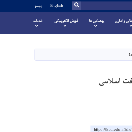
SEARCH
English
پښتو
مالی و اداری
پوهنځی ها
آموزش الکترونیکی
خدمات
!
افت اسلامی
https://keu.ed