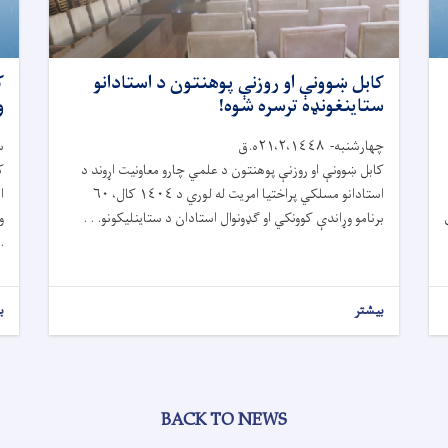
کابل ښوونې او روزنې پوهنتون د استادانو
ک
ستاینغونډه ترسره شوه!
و
چهارشنبه- ٢١،٢،١٤٤٨ه.ق
سه
کابل ښوونې او روزنې پوهنتون د علمي چارو معاونیت اړوند د
ک
استادانو مسلکي پراختیا امریت له لوري د ١٤٠٤ کال، ٦٠
ا
برنامو وړاندې کوونکي او ګډونوال استادان د ستاینلیکونو. . .
و
 .
بیشتر
ب
BACK TO NEWS