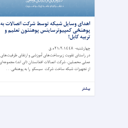
اهدای وسایل شبکه توسط شرکت اتصالات به
پوهنځی کمپیوترساینس پوهنتون تعلیم و
تربیه کابل!
چهارشنبه- ٢١،٢،١٤٤٨ه.ق
در راستای تقویت زیرساخت‌های آموزشی و ارتقای ظرفیت‌های
عملی محصلین، شرکت اتصالات افغانستان (ای اند) مجموعه‌ای
از تجهیزات شبکه ساخت شرکت سیسکو را به پوهنځی. . .
بیشتر