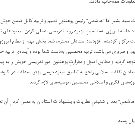
لومات همه‌جانبه دادند.
یث سید بشیر آغا "هاشمی" رئیس پوهنتونِ تعلیم و تربیه کابل ضمن خوش 
: جلسه امروزی به‌مناسبتِ بهبود روند تدریسی، عملی کردن میتیود‌های ت
ت برگزار گردیده، افزودند: استادانِ محترم، شما بخش مهم از نظام امرو
 و ضروری می‌باشد، تربیه محصلین به‌دست شما بوده و آینده‌ی تربیه خ
ه گردید و مطابقِ اصول و مقرارتِ پوهنتون امور تدریسی خویش را به پی
دانِ ثقافت اسلامی راجع به تطبیق میتود درسی بهتر، صداقت در کارها
زه‌های فکری و اصلاحی محصلین، توصیه‌های لازم کردند.
هاشمی" بعد از شنیدنِ نظریات و پشنهادات استادان به عملی کردنِ آن تعه
یان رسید.