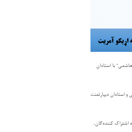
ید بشیر آغا "هاشمی" با استادانِ
 و استادان دیپارتمنت
ه اشتراک کننده‌گان،