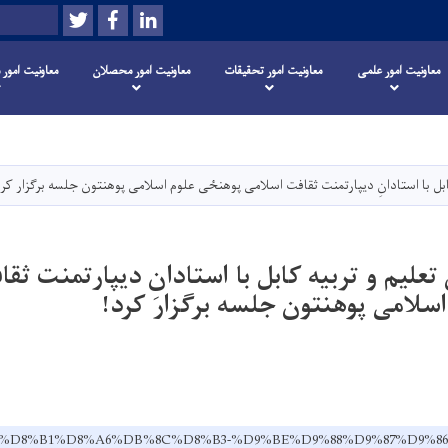
Twitter
Facebook
LinkedIn
Search
معاونیت امور علمی
معاونیت امور تحقیقات
معاونیت امور محصلان
معاونیت امور 
Skip
to
main
ابل با استادانِ دیپارتمنت ثقافت اسلامی پوهنځی علوم اسلامی پوهنتون جلسه برگزار کرد
content
تعلیم و تربیه کابل با استادانِ دیپارتمنت ثق
سلامی پوهنتون جلسه برگزار کرد!
u.af/dr/%D8%B1%D8%A6%DB%8C%D8%B3-%D9%BE%D9%88%D9%