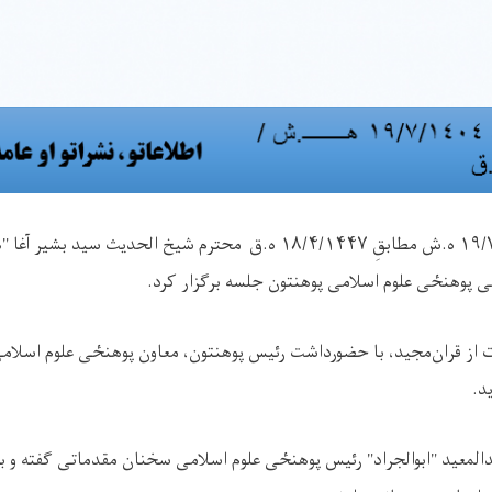
روز شنبه مؤرخ ۱۹/۷/۱۴۰۴ ه.ش مطابقِ ۱۸/۴/۱۴۴۷ ه.ق محترم شیخ الحدیث س
ی پوهنځی‌ علوم اسلامی پوهنتون جلسه برگزار کرد.
ات از قران‌مجید، با حضورداشت رئیس پوهنتون، معاون پوهنځی علوم اسلامی
د.
دالمعید "ابوالجراد" رئیس پوهنځی علوم اسلامی سخنان مقدماتی گفته و ب