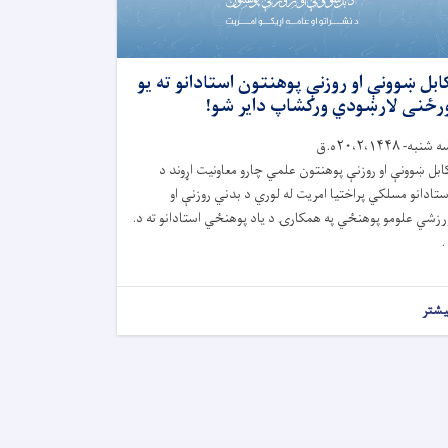
ابل ښوونې او روزنې پوهنتون استادانو ته یو
رځنی لارښودي ورکشاپ دایر شو!
 شنبه- ۲۰،۲،۱۴۴۸ه.ق
ابل ښوونې او روزنې پوهنتون علمي چارو معاونیت اړوند د
ستادانو مسلکي پراختیا امریت له لوري د بدني روزنې او
رزشي علومو پوهنځي په همکارۍ د یاد پوهنځي استادانو ته د.
.
یشتر