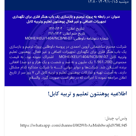
دوشنبه ۱۴۰۴/۱۰/۱۵ - ۱۲:۸
اطلاعیه پوهنتون تعلیم و تربیه کابل!
وتس‌اپ چینل:
https://whatsapp.com/channel/0029VbAsMnh0wajldV58L945