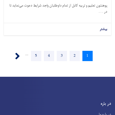
پوهنتون تعلیم و تربیه کابل از تمام داوطلبان واجد شرایط دعوت می‌نماید تا
در . . .
بیشتر
Pagination
Next ›
…
Page
5
Page
4
Page
3
Page
2
Current
1
page
در باره
در باره ما