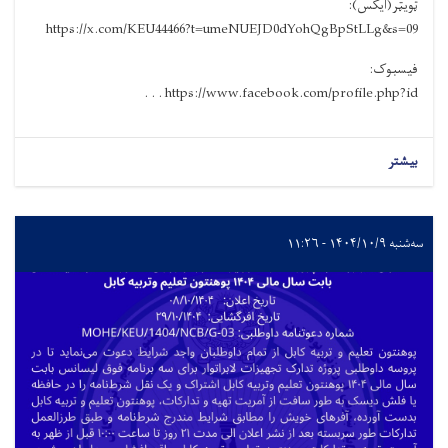
ټویټر(ایکس):
https://x.com/KEU44466?t=umeNUEJD0dYohQgBpStLLg&s=09
فیسبوک:
https://www.facebook.com/profile.php?id . . .
بیشتر
سه‌شنبه ۱۴۰۴/۱۰/۹ - ۱۱:۲۶