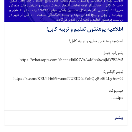
اطلاعیه پوهنتون تعلیم و تربیه کابل!
اطلاعیه پوهنتون تعلیم و تربیه کابل!
وتس‌اپ چینل:
https://whatsapp.com/channel/0029VbAsMnh0wajldV58L945
ټویټر(ایکس):
https://x.com/KEU44466?t=umeNUEJD0dYohQgBpStLLg&s=09
فیسبوک:
https . . .
بیشتر