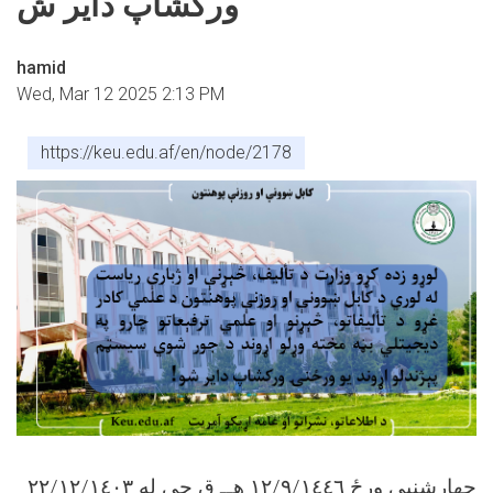
ورکشاپ دایر ش
hamid
Wed, Mar 12 2025 2:13 PM
https://keu.edu.af/en/node/2178
چهارشنبې ورځ ١٢/٩/١٤٤٦ هــ ق چې له ٢٢/١٢/١٤٠٣