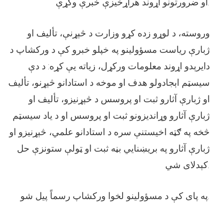
او ضرورتونو اړوند هراړخیزې خبرې وکړې.
وروسته، د لوړو زده کړو وزارت د څېړنې، تألیف او
ژبارې ریاست مسؤولینو په خپلو خبرو کې د ورکشاپ د
دایرېدو اړوند معلومات ورکړل، زیاته یې کړه: د دې
سیسټم اېجادولو هدف او موخه د استادانو څېړنو، تألیف
او ژبارې آثارو ثبت او پروسس د څېړنیزو، تألیف او
ژبارې آثارو وړاندیزونو ثبت او پروسس او د یاد سیسټم
څخه په ګټه اخیستنې سره د استادانو علمي، څېړنیزو او
ژبارې آثارو په بریښنایي بڼه ثبت او ټولې ستونزې حل
کېدلای شي.
په پای کې د مسؤولینو لخوا ورکشاپ رسماً پیل شو.