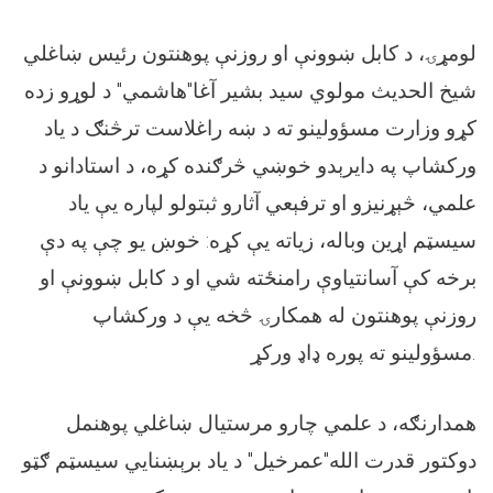
لومړۍ، د کابل ښوونې او روزنې پوهنتون رئیس ښاغلي
شیخ الحدیث مولوي سید بشیر آغا"هاشمي" د لوړو زده
کړو وزارت مسؤولینو ته د ښه راغلاست ترڅنګ د یاد
ورکشاپ په دایرېدو خوښي څرګنده کړه، د استادانو د
علمي، څېړنیزو او ترفېعي آثارو ثبتولو لپاره یې یاد
سیسټم اړین وباله، زیاته یې کړه: خوښ یو چې په دې
برخه کې آسانتیاوې رامنځته شي او د کابل ښوونې او
روزنې پوهنتون له همکارۍ څخه یې د ورکشاپ
مسؤولینو ته پوره ډاډ ورکړ.
همدارنګه، د علمي چارو مرستیال ښاغلي پوهنمل
دوکتور قدرت الله"عمرخیل" د یاد برېښنایي سیسټم ګټو