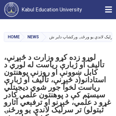
Tog
Kabul Education University
Skip
to
main
ر سرلیک لاندې یو ورځنۍ ورکشاپ دایر ش
NEWS
HOME
content
لوړو زده کړو وزارت د څېړنې،
تألیف او ژبارې ریاست له لوري د
کابل ښوونې او روزنې پوهنتون
استادانو(د څېړنې، تألیف او ژبارې
ریاست لخوا جور شوي دیجیتلي
سیسټم کې د پوهنتون علمي کادر
غړو د علمي، څېړنو او ترفېعي آثارو
ثبتولو) تر سرلیک لاندې یو ورځنۍ