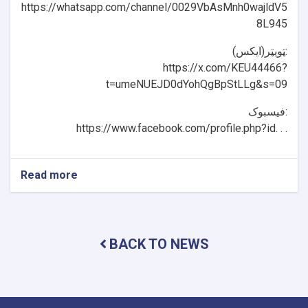
https://whatsapp.com/channel/0029VbAsMnh0wajldV5
8L945
ټویټر(ایکس):
https://x.com/KEU44466?
t=umeNUEJD0dYohQgBpStLLg&s=09
فیسبوک:
https://www.facebook.com/profile.php?id. . .
Read more
about
Daily
Date!
BACK TO NEWS