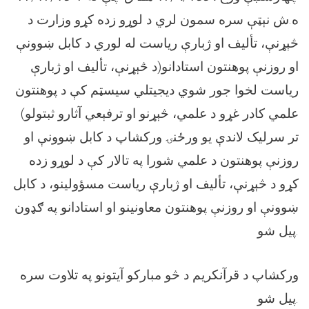
ه.ش نېټې سره سمون لري د لوړو زده کړو وزارت د
څېړنې، تألیف او ژبارې ریاست له لوري د کابل ښوونې
او روزنې پوهنتون استادانو(د څېړنې، تألیف او ژبارې
ریاست لخوا جور شوي دیجیتلي سیسټم کې د پوهنتون
علمي کادر غړو د علمي، څېړنو او ترفېعي آثارو ثبتولو)
تر سرلیک لاندې یو ورځنۍ ورکشاپ د کابل ښوونې او
روزنې پوهنتون د علمي شورا په تالار کې د لوړو زده
کړو د څېړنې، تألیف او ژبارې ریاست مسؤولینو، د کابل
ښوونې او روزنې پوهنتون معاونینو او استادانو په ګډون
پیل شو.
ورکشاپ د قرآنکریم د څو مبارکو آیتونو په تلاوت سره
پیل شو.