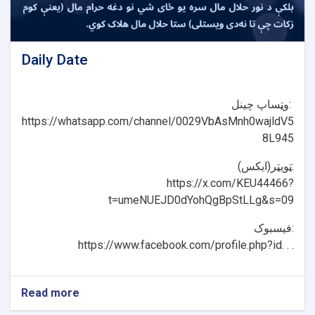
Daily Date
وټساپ چینل:
https://whatsapp.com/channel/0029VbAsMnh0wajldV5
8L945
ټویټر(ایکس):
https://x.com/KEU44466?
t=umeNUEJD0dYohQgBpStLLg&s=09
فیسبوک:
https://www.facebook.com/profile.php?id. . .
Read more
about
Daily