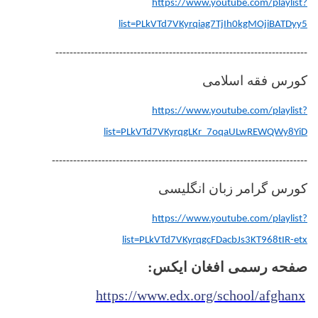
https://www.youtube.com/playlist?
list=PLkVTd7VKyrqiag7TjIh0kgMOjiBATDyy5
-----------------------------------------------------------------------
کورس فقه اسلامی
https://www.youtube.com/playlist?
list=PLkVTd7VKyrqgLKr_7oqaULwREWQWy8YiD
------------------------------------------------------------------------
کورس گرامر زبان انگلیسی
https://www.youtube.com/playlist?
list=PLkVTd7VKyrqgcFDacbJs3KT968tIR-etx
:
صفحه رسمی افغان ایکس
https://www.edx.org/school/afghanx